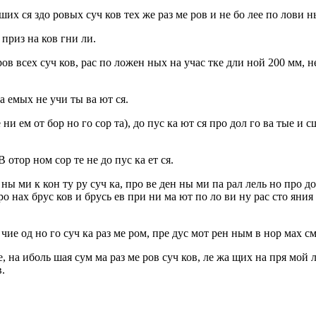
ших ся здо ровых суч ков тех же раз ме ров и не бо лее по лови н
 приз на ков гни ли.
ов всех суч ков, рас по ложен ных на учас тке дли ной 200 мм, н
ка емых не учи ты ва ют ся.
е ни ем от бор но го сор та), до пус ка ют ся про дол го ва тые и 
В отор ном сор те не до пус ка ет ся.
ь ны ми к кон ту ру суч ка, про ве ден ны ми па рал лель но про до
 ро нах брус ков и брусь ев при ни ма ют по ло ви ну рас сто яния
и чие од но го суч ка раз ме ром, пре дус мот рен ным в нор мах см
е, на иболь шая сум ма раз ме ров суч ков, ле жа щих на пря мой 
в.