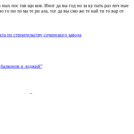
ч ных пос тав щи ков. Иног да вы год но за ку пать раз лич ные
о го пи ло ма те ри ала, тог да вы смо же те най ти то вар от
презентация проекта
сочинского завода
ботки мусора
y user “Остекление
иальный сайт Константина Затулина,
й”
балконов и лоджий. Цены на остекление