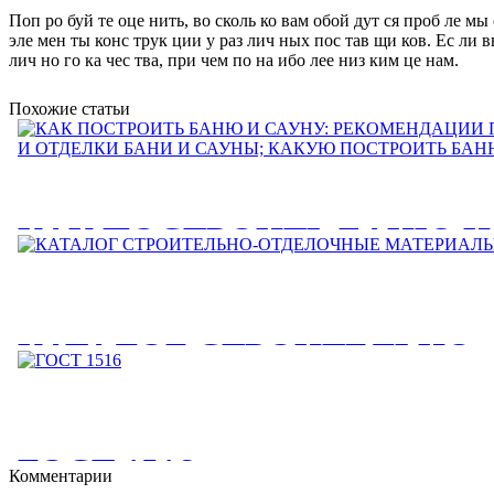
Поп ро буй те оце нить, во сколь ко вам обой дут ся проб ле мы 
эле мен ты конс трук ции у раз лич ных пос тав щи ков. Ес ли вы 
лич но го ка чес тва, при чем по на ибо лее низ ким це нам.
Похожие статьи
КАК ПОСТРОИТЬ БАНЮ И
РЕКОМЕНДАЦИИ ПО
СТРОИТЕЛЬСТВУ И ОТДЕ
КАТАЛОГ СТРОИТЕЛЬНО-
И САУНЫ; КАКУЮ ПОСТР
ОТДЕЛОЧНЫЕ МАТЕРИА
БАНЮ?
КАТАЛОГ СТРОИТЕЛЬНО-ОТДЕЛОЧНЫЕ МАТЕРИАЛЫ. 
КАК ПОСТРОИТЬ БАНЮ И САУНУ: РЕКОМЕНДАЦИИ ПО
ГОСТ 1516
СТРОИТЕЛЬНО-ОТДЕЛОЧНЫЕ...
Комментарии
ОТДЕЛКИ БАНИ И САУНЫ;...