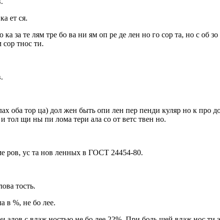
.
ка ет ся.
о ка за те лям тре бо ва ни ям оп ре де лен но го сор та, но с об
м сор тнос ти.
.
лах оба тор ца) дол жен быть опи лен пер пенди куляр но к про д
 и тол щи ны пи лома тери ала со от ветс твен но.
 ме ров, ус та нов ленных в ГОСТ 24454-80.
лова тость.
а в %, не бо лее.
е ри алов с влаж ностью не бо лее 22%. При боль шей влаж нос ти 