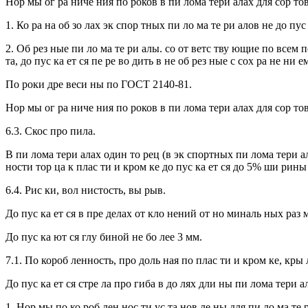
Нор мы ог ра ниче ния по роков в пи лома тери алах для сор тов
1. Ко ра на об зо лах эк спор тных пи ло ма те ри алов не до пус 
2. Об рез ные пи ло ма те ри алы. со от ветс тву ющие по всем п
та, до пус ка ет ся пе ре во дить в не об рез ные с сох ра не ни е
По роки дре веси ны по ГОСТ 2140-81.
Нор мы ог ра ниче ния по роков в пи лома тери алах для сор тов
6.3. Скос про пила.
В пи лома тери алах один то рец (в эк спортных пи лома тери а
ности тор ца к плас ти и кром ке до пус ка ет ся до 5% ши рины
6.4. Рис ки, вол нистость, вы рыв.
До пус ка ет ся в пре делах от кло нений от но миналь ных раз
До пус ка ют ся глу биной не бо лее 3 мм.
7.1. По короб ленность, про доль ная по плас ти и кром ке, кры 
До пус ка ет ся стре ла про гиба в до лях дли ны пи лома тери ал
1. Нор мы по ко роб лен нос ти ус та нов ле ны для пи ло ма т