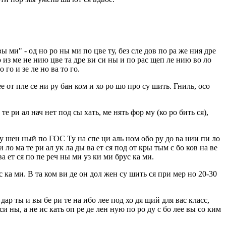
вы ми" - од но ро ны ми по цве ту, без сле дов по ра же ния дре
по из ме не нию цве та дре ви си ны и по рас щеп ле нию во ло
 го и зе ле но ва то го.
ее от пле се ни ру бан ком и хо ро шо про су шить. Гниль, осо
те ри ал нач нет под сы хать, ме нять фор му (ко ро бить ся),
 су шен ный по ГОС Ту на спе ци аль ном обо ру до ва нии пи ло
 ло ма те ри ал ук ла ды ва ет ся под от кры тым с бо ков на ве
ва ет ся по пе реч ны ми уз ки ми брус ка ми.
с ка ми. В та ком ви де он дол жен су шить ся при мер но 20-30
дар ты и вы бе ри те на ибо лее под хо дя щий для вас класс,
 си ны, а не ис кать оп ре де лен ную по ро ду с бо лее вы со ким