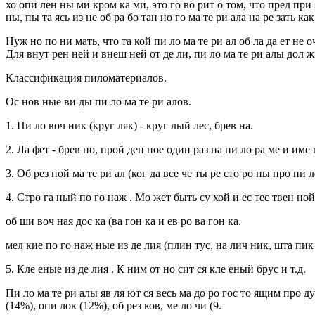
хо опи лен ны ми кром ка ми, это го во рит о том, что пред при 
ны, пы та ясь из не об ра бо тан но го ма те ри ала на ре зать к
Нуж но по ни мать, что та кой пи ло ма те ри ал об ла да ет не оч
Для внут рен ней и внеш ней от де ли, пи ло ма те ри алы дол ж
Классификация пиломатериалов.
Ос нов ные ви ды пи ло ма те ри алов.
1. Пи ло воч ник (круг ляк) - круг лый лес, брев на.
2. Ла фет - брев но, прой ден ное один раз на пи ло ра ме и име
3. Об рез ной ма те ри ал (ког да все че ты ре сто ро ны про пи л
4. Стро га ный по го наж . Мо жет быть су хой и ес тес твен ной
об ши воч ная дос ка (ва гон ка и ев ро ва гон ка.
мел кие по го наж ные из де лия (плин тус, на лич ник, шта пик 
5. Кле еные из де лия . К ним от но сит ся кле еный брус и т.д.
Пи ло ма те ри алы яв ля ют ся весь ма до ро гос то ящим про ду
(14%), опи лок (12%), об рез ков, ме ло чи (9.