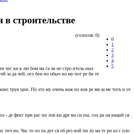
 в строительстве
(голосов:
0
)
0
1
2
3
4
5
ти чес ки в лю бом ма га зи не стро итель ных
той за да чей, осо бен но обыч но му пот ре би те
 конс трук ции. По это му очень важ но вов ре мя за ме тить и от
зол - де фект при рас пи лов ки дре ви си ны, сох ра ня ющий ся
с тич но. Час то по па дет ся об рез ной пи ло ма те ри ал с пло