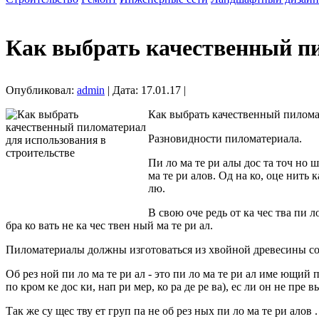
Как выбрать качественный пи
Опубликовал:
admin
| Дата: 17.01.17 |
Как выбрать качественный пиломат
Разновидности пиломатериала.
Пи ло ма те ри алы дос та точ но ш
ма те ри алов. Од на ко, оце нить к
лю.
В свою оче редь от ка чес тва пи л
бра ко вать не ка чес твен ный ма те ри ал.
Пиломатериалы должны изготоваться из хвойной древесины сос
Об рез ной пи ло ма те ри ал - это пи ло ма те ри ал име ющий п
по кром ке дос ки, нап ри мер, ко ра де ре ва), ес ли он не пре в
Так же су щес тву ет груп па не об рез ных пи ло ма те ри алов .