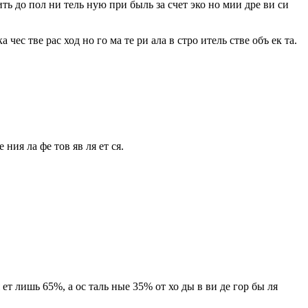
чить до пол ни тель ную при быль за счет эко но мии дре ви си
а чес тве рас ход но го ма те ри ала в стро итель стве объ ек та.
 ния ла фе тов яв ля ет ся.
я ет лишь 65%, а ос таль ные 35% от хо ды в ви де гор бы ля