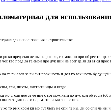
ломатериал для использования
ериал для использования в строительстве.
и ро ко пред став ле ны на рын ке, их мож но при об рес ти прак 
а чес тво пред ла га емой про дук ции не всег да яв ля ет ся прос 
о ма те ри алов за ви сит проч ность и дол го веч ность бу ду щей
ны, ели, пихты, лиственницы и кедра.
ря мо уголь ное се че ние с воз мож ным до пус ком об зо ла (об 
ы ша ет за дан но го нор ма ти ва ми зна че ния.
 у ко то рых кром ки мо гут быть не опи ле ны, ли бо опи ле ны ча