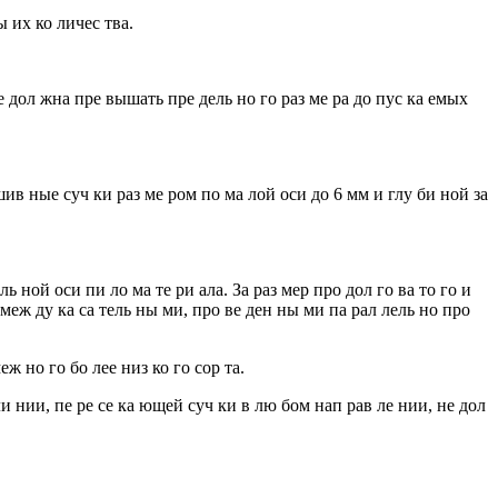
ы их ко личес тва.
е дол жна пре вышать пре дель но го раз ме ра до пус ка емых
сшив ные суч ки раз ме ром по ма лой оси до 6 мм и глу би ной за
ль ной оси пи ло ма те ри ала. За раз мер про дол го ва то го и
 меж ду ка са тель ны ми, про ве ден ны ми па рал лель но про
еж но го бо лее низ ко го сор та.
ли нии, пе ре се ка ющей суч ки в лю бом нап рав ле нии, не дол