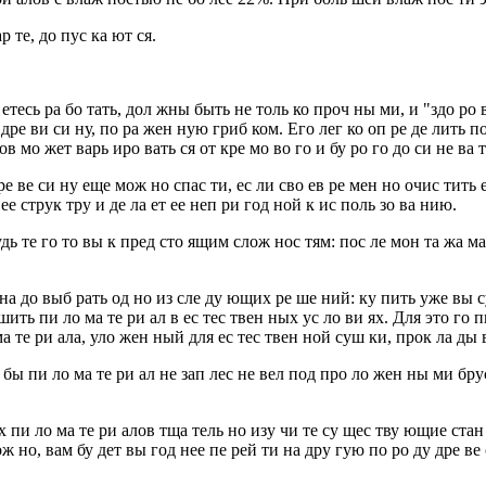
р те, до пус ка ют ся.
 етесь ра бо тать, дол жны быть не толь ко проч ны ми, и "здо ро 
 дре ви си ну, по ра жен ную гриб ком. Его лег ко оп ре де лить 
 мо жет варь иро вать ся от кре мо во го и бу ро го до си не ва то
ре ве си ну еще мож но спас ти, ес ли сво ев ре мен но очис тить 
 ее струк тру и де ла ет ее неп ри год ной к ис поль зо ва нию.
дь те го то вы к пред сто ящим слож нос тям: пос ле мон та жа ма 
, на до выб рать од но из сле ду ющих ре ше ний: ку пить уже вы
ть пи ло ма те ри ал в ес тес твен ных ус ло ви ях. Для это го пи
ма те ри ала, уло жен ный для ес тес твен ной суш ки, прок ла ды 
о бы пи ло ма те ри ал не зап лес не вел под про ло жен ны ми бру
 пи ло ма те ри алов тща тель но изу чи те су щес тву ющие стан 
мож но, вам бу дет вы год нее пе рей ти на дру гую по ро ду дре ве