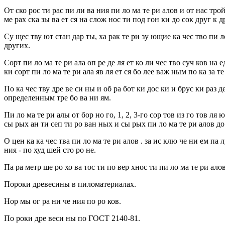
От ско рос ти рас пи ли ва ния пи ло ма те ри алов и от нас трой
ме рах ска зы ва ет ся на слож нос ти под гон ки до сок друг к дру
Су щес тву ют стан дар ты, ха рак те ри зу ющие ка чес тво п
других.
Сорт пи ло ма те ри ала оп ре де ля ет ко ли чес тво суч ков на
ки сорт пи ло ма те ри ала яв ля ет ся бо лее важ ным по ка за т
По ка чес тву дре ве си ны и об ра бот ки дос ки и брус ки раз де 
определенным тре бо ва ни ям.
Пи ло ма те ри алы от бор но го, 1, 2, 3-го сор тов из го тов ля
сы рых ан ти сеп ти ро ван ных и сы рых пи ло ма те ри алов до п
О цен ка ка чес тва пи ло ма те ри алов . за ис клю че ни ем па 
ния - по худ шей сто ро не.
Па ра метр ше ро хо ва тос ти по вер хнос ти пи ло ма те ри алов
Пороки древесины в пиломатериалах.
Нор мы ог ра ни че ния по ро ков.
По роки дре веси ны по ГОСТ 2140-81.