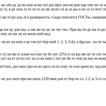
 ки обо ру до ва ния за ви сит раз брос раз ме ров пар тии пи ло м
 гу, в ре зуль та те че го по яв ля ют ся за зо ры и не со от ветс т
и ло ма те ри ала, его размерность. Сюда относятся ГОСТы, напр
 еди ни цу дли ны, а так же их ко ли чес тво. При вы бо ре ма те р
е лем, не же ли ее внеш ний вид.
ля ют на пять сор тов (от бор ный 1, 2, 3, 5-й), а брусья - на че ты
 ют су хи ми (с влаж ностью не бо лее 22%) и сы ры ми ан ти сеп ти
ус ка ет ся по сог ла со ва нию с пот ре би те лем (за каз чи ком)
луб ных, дол жна про из во дить ся по плас ти или кром ке, худ шей
 не дол жен при вы шать 1250 мкм для от бор но го, 1,2, и 3-го сор