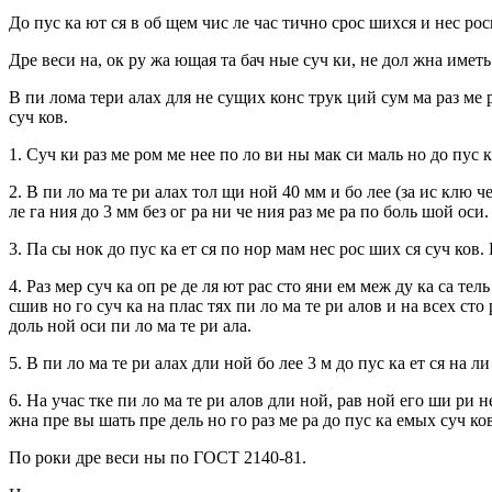
До пус ка ют ся в об щем чис ле час тично срос шихся и нес рос
Дре веси на, ок ру жа ющая та бач ные суч ки, не дол жна иметь
В пи лома тери алах для не сущих конс трук ций сум ма раз ме р
суч ков.
1. Суч ки раз ме ром ме нее по ло ви ны мак си маль но до пус 
2. В пи ло ма те ри алах тол щи ной 40 мм и бо лее (за ис клю ч
ле га ния до 3 мм без ог ра ни че ния раз ме ра по боль шой оси.
3. Па сы нок до пус ка ет ся по нор мам нес рос ших ся суч ков. 
4. Раз мер суч ка оп ре де ля ют рас сто яни ем меж ду ка са тел
сшив но го суч ка на плас тях пи ло ма те ри алов и на всех сто
доль ной оси пи ло ма те ри ала.
5. В пи ло ма те ри алах дли ной бо лее 3 м до пус ка ет ся на л
6. На учас тке пи ло ма те ри алов дли ной, рав ной его ши ри н
жна пре вы шать пре дель но го раз ме ра до пус ка емых суч ко
По роки дре веси ны по ГОСТ 2140-81.