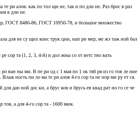
а те ри алов. как по тол щи не, так и по дли не. Раз брос в раз
вия в дли не.
имер, ГОСТ 8486-86, ГОСТ 10950-78, и большое множество
и ала для не су щих конс трук ции, нап ри мер, ме жэ таж ной бал
 ре сор та (1, 2, 3, 4-й) и дол жны со от ветс тво вать
 ро ван ны ми. В пе ри од с 1 мая по 1 ок тяб ря из го тов ле ние
. Влаж ность пи ло ма те ри алов 4-го сор та не нор ми ру ет ся.
 для дан ной дос ки, а брус ков и брусь ев квад рат но го се че
 тов, а для 4-го сор та - 1600 мкм.