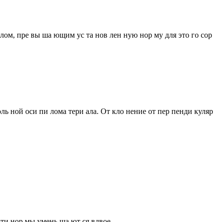
 зо лом, пре вы ша ющим ус та нов лен ную нор му для это го сор
оль ной оси пи лома тери ала. От кло нение от пер пенди куляр
эти нор мы умень ша ют ся вдвое.