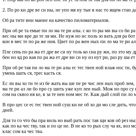
2. По ро ки дре ве си ны, не упо мя ну тые в нас то ящем стан да
Об ра тите вни мание на качество пиломатериалов.
При об ре та емые пи ло ма те ри алы. с ко то ры ми вы со би ра
вес ны ми вре ди те ля ми. Не нуж но ис поль зо вать для ра бот
кон в мес те по ра же ния. Цвет по ра жен ных пи ло ма те ри алов
Пле сень по ра жа ет дре ве си ну толь ко сна ру жи, по это му д
бен но яд ро вая по ра жа ет дре ви си ну из нут ри, раз ру ша ет
При об ре тая пи ло ма те ри алы ес тес твен ной влаж нос ти, бу
умень шать ся, трес касть ся.
Ес ли вы хо ти те из бе жать вы ше пе ре чис лен ных проб лем
ма те ри ал ли бо про су шить уже куп лен ный. Мож но про су ши
сом на сквоз ня ке, в за те нен ном мес те. Каж дый слой пи ло 
В про цес се ес тес твен ной суш ки не об хо ди мо сле дить, чт
дней.
Для то го что бы пра виль но выб рать пос тав щи ков об рез ных
как по ка чес тву, так и по це не. В не ко то рых слу ча ях, воз 
клас сом ка чес тва.