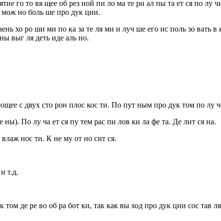
ятие го то вя щее об рез ной пи ло ма те ри ал пы та ет ся по лу 
ак мож но боль ше про дук ции.
ень хо ро ши ми по ка за те ля ми и луч ше его ис поль зо вать в к
ны выг ля деть иде аль но.
 ющее с двух сто рон плос кос ти. По пут ным про дук том по лу че
е ны). По лу ча ет ся пу тем рас пи лов ки ла фе та. Де лит ся на.
 влаж нос ти. К не му от но сит ся.
и т.д.
к том де ре во об ра бот ки, так как вы ход про дук ции сос тав л