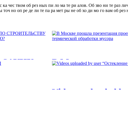
с ка чес твом об рез ных пи ло ма те ри алов. Об зво ни те раз ли
точ но оп ре де ли те па ра мет ры не об хо ди мо го вам об рез н
 САУНУ:
В Москве прошла 
по строительству 
ЛКИ БАНИ
термической обра
Videos uploaded b
ОИТЬ
Константин Фёдорович Затулин. Офиц
ЛЫ
балконов и лоджи
первого...
1 КАТАЛОГ
Videos uploaded by user “Остекление 
 СТРОИТЕЛЬСТВУ И
балконов...