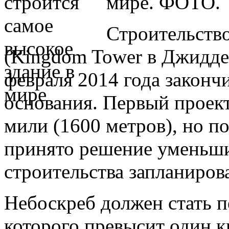
мире. ФОТО.
Строительств
(Kingdom Tower в Джидде) 
февраля 2014 года законч
основания. Первый проект
мили (1600 метров), но п
принято решение уменьши
строительства запланирова
Небоскреб должен стать п
которого превысит один 