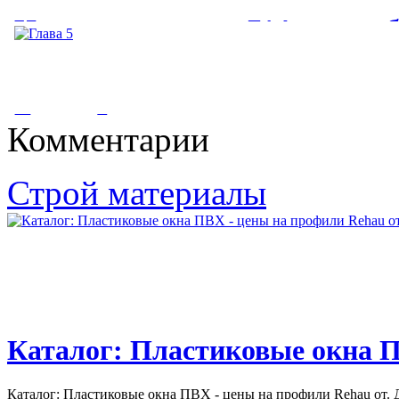
Инвестор вложит 714 млн ру
Инвестор вложит 714 млн руб. в строительство подстанции
для ОЭЗ "Лотос. Завод...
Глава 5
Комментарии
Глава 5. Освещение. Значение освещения для передачи цвета
Строй материалы
трудно переоценить. В...
Каталог: Пластиковые окна П
Каталог: Пластиковые окна ПВХ - цены на профили Rehau от. Д