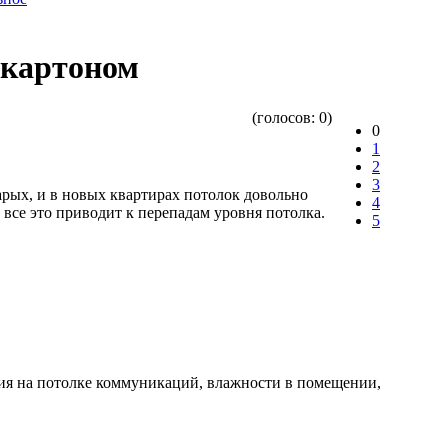
окартоном
(голосов:
0
)
0
1
2
3
тарых, и в новых квартирах потолок довольно
4
все это приводит к перепадам уровня потолка.
5
чия на потолке коммуникаций, влажности в помещении,