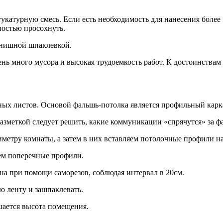
атурную смесь. Если есть необходимость для нанесения более «
остью просохнуть.
инишной шпаклевкой.
нь много мусора и высокая трудоемкость работ. К достоинствам 
ых листов. Основой фальшь-потолка является профильный карка
разметкой следует решить, какие коммуникации «спрячутся» за ф
метру комнаты, а затем в них вставляем потолочные профили н
аем поперечные профили.
на при помощи саморезов, соблюдая интервал в 20см.
ю ленту и зашпаклевать.
шается высота помещения.