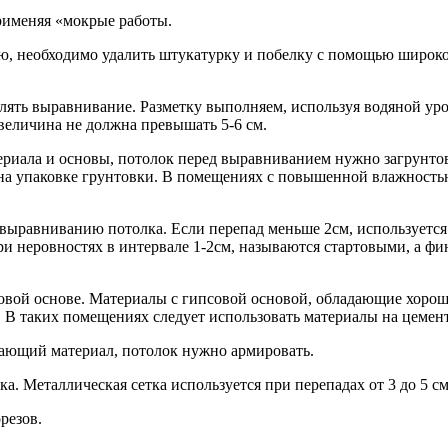
рименяя «мокрые работы.
ю, необходимо удалить штукатурку и побелку с помощью широко
влять выравнивание. Разметку выполняем, используя водяной у
величина не должна превышать 5-6 см.
иала и основы, потолок перед выравниванием нужно загрунтова
а упаковке грунтовки. В помещениях с повышенной влажностью
 выравниванию потолка. Если перепад меньше 2см, используется
ри неровностях в интервале 1-2см, называются стартовыми, а 
вой основе. Материалы с гипсовой основой, обладающие хорош
 таких помещениях следует использовать материалы на цемент
ивающий материал, потолок нужно армировать.
а. Металлическая сетка используется при перепадах от 3 до 5 см
резов.