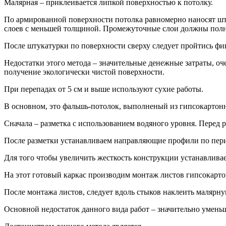
Малярная – приклеивается липкой поверхностью к потолку.
По армированной поверхности потолка равномерно наносят штук
слоев с меньшей толщиной. Промежуточные слои должны полн
После штукатурки по поверхности сверху следует пройтись ф
Недостатки этого метода – значительные денежные затраты, оче
получение экологически чистой поверхности.
При перепадах от 5 см и выше используют сухие работы.
В основном, это фальшь-потолок, выполненый из гипсокартонн
Сначала – разметка с использованием водяного уровня. Перед 
После разметки устанавливаем направляющие профили по пери
Для того чтобы увеличить жесткость конструкции устанавлив
На этот готовый каркас производим монтаж листов гипсокарто
После монтажа листов, следует вдоль стыков наклеить малярну
Основной недостаток данного вида работ – значительно умень