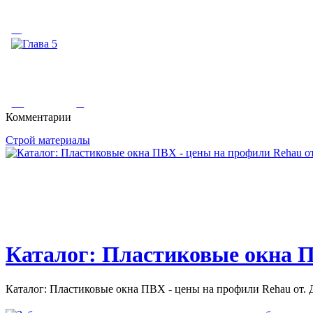
Ваш сад и огород. (V) - этот знак означает, что на странице, ку
Вред натяжных потолков
Вред натяжных потолков. Вредны ли натяжные потолки. Натя
Глава 5
Комментарии
Строй материалы
Глава 5. Освещение. Значение освещения для передачи цвета т
Каталог: Пластиковые окна П
Каталог: Пластиковые окна ПВХ - цены на профили Rehau от. Д