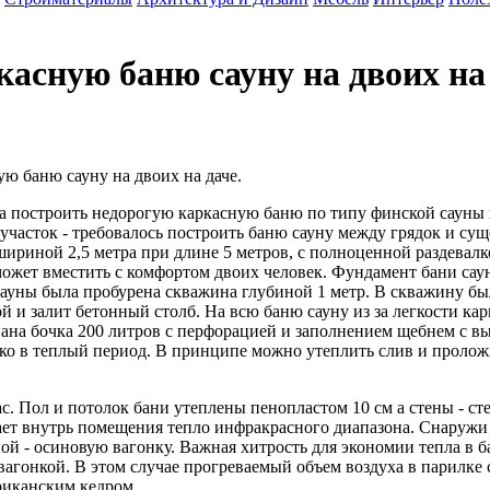
асную баню сауну на двоих на
ю баню сауну на двоих на даче.
а построить недорогую каркасную баню по типу финской сауны н
 участок - требовалось построить баню сауну между грядок и су
шириной 2,5 метра при длине 5 метров, с полноценной раздевал
может вместить с комфортом двоих человек. Фундамент бани сау
ауны была пробурена скважина глубиной 1 метр. В скважину был
ой и залит бетонный столб. На всю баню сауну из за легкости к
ана бочка 200 литров с перфорацией и заполнением щебнем с в
лько в теплый период. В принципе можно утеплить слив и пролож
с. Пол и потолок бани утеплены пенопластом 10 см а стены - ст
жает внутрь помещения тепло инфракрасного диапазона. Снаружи
ой - осиновую вагонку. Важная хитрость для экономии тепла в б
вагонкой. В этом случае прогреваемый объем воздуха в парилк
риканским кедром.