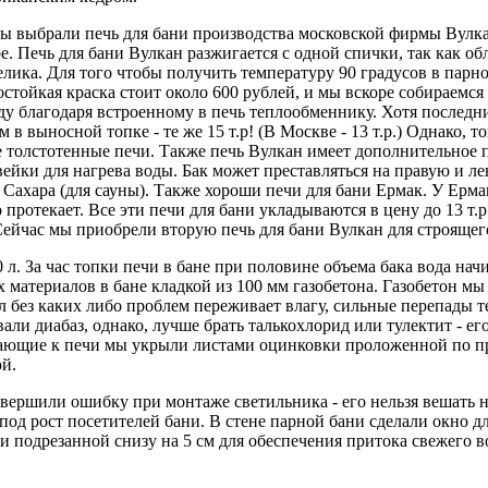
мы выбрали печь для бани производства московской фирмы Вулкан
е. Печь для бани Вулкан разжигается с одной спички, так как о
лика. Для того чтобы получить температуру 90 градусов в парно
остойкая краска стоит около 600 рублей, и мы вскоре собираемся
ду благодаря встроенному в печь теплообменнику. Хотя последний
м в выносной топке - те же 15 т.р! (В Москве - 13 т.р.) Однако,
 толстотенные печи. Также печь Вулкан имеет дополнительное п
йки для нагрева воды. Бак может преставляться на правую и лев
и Сахара (для сауны). Также хороши печи для бани Ермак. У Ерм
о протекает. Все эти печи для бани укладываются в цену до 13 т.
Сейчас мы приобрели вторую печь для бани Вулкан для строящег
 л. За час топки печи в бане при половине объема бака вода на
 материалов в бане кладкой из 100 мм газобетона. Газобетон м
ал без каких либо проблем переживает влагу, сильные перепады т
али диабаз, однако, лучше брать талькохлорид или тулектит - его
гающие к печи мы укрыли листами оцинковки проложенной по пр
й.
овершили ошибку при монтаже светильника - его нельзя вешать 
од рост посетителей бани. В стене парной бани сделали окно д
 подрезанной снизу на 5 см для обеспечения притока свежего во