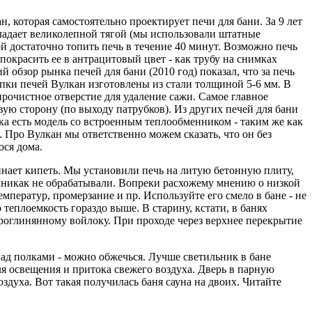
, которая самостоятельно проектирует печи для бани. За 9 лет
бладает великолепной тягой (мы использовали штатные
й достаточно топить печь в течение 40 минут. Возможно печь
 покрасить ее в антрацитовый цвет - как трубу на снимках
 обзор рынка печей для бани (2010 год) показал, что за печь
 топки печей Вулкан изготовлены из стали толщиной 5-6 мм. В
рочистное отверстие для удаление сажи. Самое главное
ую сторону (по выходу патрубков). Из других печей для бани
ака есть модель со встроенным теплообменником - таким же как
р. Про Вулкан мы ответственно можем сказать, что он без
ося дома.
чинает кипеть. Мы установили печь на литую бетонную плиту,
ы никак не обрабатывали. Вопреки расхожему мнению о низкой
емператур, промерзание и пр. Используйте его смело в бане - не
 теплоемкость гораздо выше. В старину, кстати, в банях
оглинянному войлоку. При проходе через верхнее перекрытие
над полками - можно обжечься. Лучше светильник в бане
ля освещения и притока свежего воздуха. Дверь в парную
здуха. Вот такая получилась баня сауна на двоих. Читайте