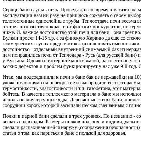
Сердце бани сауны - печь. Проведя долгое время в магазинах, 
эксплуатации нам ни разу не пришлось сожалеть о своем выбор
толстостенные однослойные трубы. Теплоотдача печи весьма ве
отстает по качеству покраски от финских конкурентов, но терм
ниже. И. важное достоинство этой печи для бани - она греет во
Вулкан просят 14-15 т.р. а за финскую Харвию да еще со стекло
коммерческих саунах предпочитают использовать именно такие
достоинство - отдельный внутренний снимаемый бак из нержаве
нам понравились печи от Теплодара - Русь (для русской бани) 
у Вулкана. Однако в интернете много жалоб, на то, что он част
всяких дефектов и проблем функционирует у нас уже 9-й год. 
Итак, мы подсоединили к печи в бане бак из нержавейки на 100
уложенную прямо на перекрытие и выгородили ее от сгораемых
термостойкости, влагостойкости и т.п. газобетона, этот матери
бойтесь. В качестве теплоемкого материала в бане мы использов
использовалия чугунные ядра. Деревянные стены бани, приле
соорудили короб, который засыпали песком смешанным с глино
Полки в парной бани сделали в трех уровнях. По незнанию - с
вешать над входом. Размеры полков подгоняли индивидуально п
сделали распахивающейся наружу (соображения безопасности) и
статьи о том, как париться в бане с пользой для здоровья.