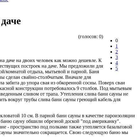
 даче
(голосов:
0
)
0
1
2
3
а даче на двоих человек как можно дешевле. К
4
ществущих построек на даче. Мы предложили для
5
кой/комнатой отдыха, мытьевой и парной. Баня
ны сделан свайно-столбчатым. Вначале для
а забита до упора свая из обкоренной сосны. Поверх сваи
аркасной конструкции потребовалось 9 столбов. Под мытьевым
ыведенным сливом от трапа. Утепления слива бани сауны не
ить вокруг трубы слива бани сауны греющий кабель для
екловатой 10 см. В парной бани сауны в качестве пароизоляции
 баню сауну обшили обрезной доской "под американку".
ане - пространство под полками также утепляется базальтовой
е сауны значительно сокращается. Свою следующую баню мы