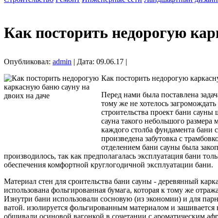
Как посторить недорогую карк
Опубликовал:
admin
| Дата: 09.06.17 |
Как посторить недорогую каркасну
Перед нами была поставлена задач
тому же не хотелось загромождать
строительства проект бани сауны 
сауна такого небольшого размера 
каждого столба фундамента бани с
произведена забутовка с трамбовк
отделением бани сауны была закоп
производилось, так как предполагалась эксплуатация бани то
обеспечения комфортной круглогодичной эксплуатации бани.
Материал стен для сроительства бани сауны - деревянный карка
использована фольгированная бумага, которая к тому же отра
Изнутри бани использовали сосновую (из экономии) и для парн
ватой. изолируется фольгированным материалом и зашивается 
обшивали осиновой вагонкой в сочетании с ароматическим аф