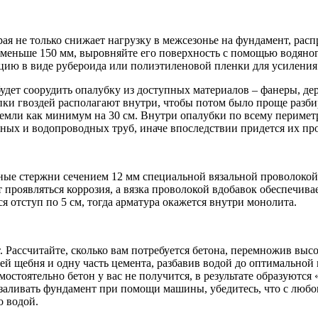
ая не только снижает нагрузку в межсезонье на фундамент, расп
 меньше 150 мм, выровняйте его поверхность с помощью водяног
ию в виде рубероида или полиэтиленовой пленки для усиления
будет соорудить опалубку из доступных материалов – фанеры, де
пки гвоздей располагают внутри, чтобы потом было проще разби
мли как минимум на 30 см. Внутри опалубки по всему периметру
нных и водопроводных труб, иначе впоследствии придется их пр
ые стержни сечением 12 мм специальной вязальной проволокой т
ет проявляться коррозия, а вязка проволокой вдобавок обеспечив
я отступ по 5 см, тогда арматура окажется внутри монолита.
. Рассчитайте, сколько вам потребуется бетона, перемножив вы
тей щебня и одну часть цемента, разбавив водой до оптимальной
мостоятельно бетон у вас не получится, в результате образуютс
 заливать фундамент при помощи машины, убедитесь, что с любого
о водой.