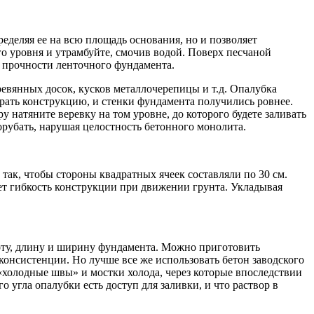
ределяя ее на всю площадь основания, но и позволяет
о уровня и утрамбуйте, смочив водой. Поверх песчаной
 прочности ленточного фундамента.
ревянных досок, кусков металлочерепицы и т.д. Опалубка
рать конструкцию, и стенки фундамента получились ровнее.
 натяните веревку на том уровне, до которого будете заливать
орубать, нарушая целостность бетонного монолита.
ак, чтобы стороны квадратных ячеек составляли по 30 см.
ает гибкость конструкции при движении грунта. Укладывая
соту, длину и ширину фундамента. Можно приготовить
 консистенции. Но лучше все же использовать бетон заводского
я «холодные швы» и мостки холода, через которые впоследствии
 угла опалубки есть доступ для заливки, и что раствор в