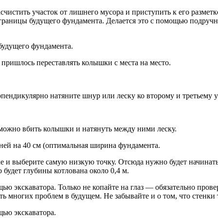
счистить участок от лишнего мусора и приступить к его разметк
границы будущего фундамента. Делается это с помощью подручн
будущего фундамента.
 пришлось переставлять колышки с места на место.
рпендикулярно натяните шнур или леску ко второму и третьему у
 можно вбить колышки и натянуть между ними леску.
шней на 40 см (оптимальная ширина фундамента.
тке и выберите самую низкую точку. Отсюда нужно будет начина
 будет глубины котлована около 0,4 м.
ю экскаватора. Только не копайте на глаз — обязательно пров
ь многих проблем в будущем. Не забывайте и о том, что стенк
ью экскаватора.