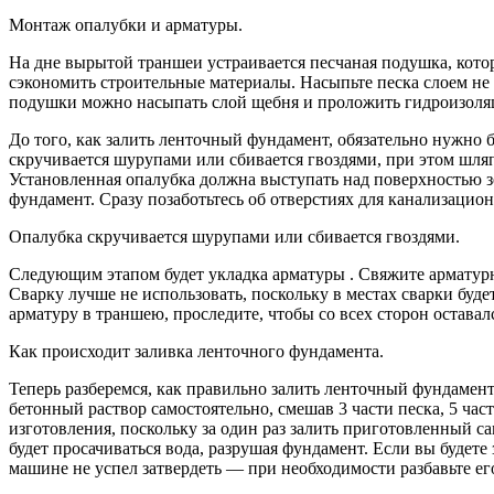
Монтаж опалубки и арматуры.
На дне вырытой траншеи устраивается песчаная подушка, котор
сэкономить строительные материалы. Насыпьте песка слоем не
подушки можно насыпать слой щебня и проложить гидроизоляц
До того, как залить ленточный фундамент, обязательно нужно 
скручивается шурупами или сбивается гвоздями, при этом шля
Установленная опалубка должна выступать над поверхностью зе
фундамент. Сразу позаботьтесь об отверстиях для канализацио
Опалубка скручивается шурупами или сбивается гвоздями.
Следующим этапом будет укладка арматуры . Свяжите арматурн
Сварку лучше не использовать, поскольку в местах сварки буд
арматуру в траншею, проследите, чтобы со всех сторон оставалс
Как происходит заливка ленточного фундамента.
Теперь разберемся, как правильно залить ленточный фундамент
бетонный раствор самостоятельно, смешав 3 части песка, 5 час
изготовления, поскольку за один раз залить приготовленный са
будет просачиваться вода, разрушая фундамент. Если вы будете
машине не успел затвердеть — при необходимости разбавьте ег