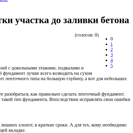
ки участка до заливки бетона
(голосов:
0
)
0
1
2
3
4
5
аний с цокольными этажами, подвалами и
й фундамент лучше всего возводить на сухом
нт ленточного типа на большую глубину, а вот для небольших
ее разобраться, как правильно сделать ленточный фундамент.
ще такой тип фундамента. Впоследствии исправлять свои ошибки
 лишних хлопот, в краткие сроки. А для тех, кому необходимо
щей вкладке.