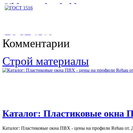
Videos uploaded by user
“Остекление балконов и
лоджий”
ГОСТ 1516
Комментарии
Videos uploaded by user “Остекление балконов и лоджий. Цены
на остекление балконов...
ГОСТ 1516. 2-97. ЭЛЕКТРООБОРУДОВАНИЕ И
Строй материалы
ЭЛЕКТРОУСТАНОВКИ ПЕРЕМЕННОГО ТОКА НА...
Каталог: Пластиковые окна П
Каталог: Пластиковые окна ПВХ - цены на профили Rehau от. Д