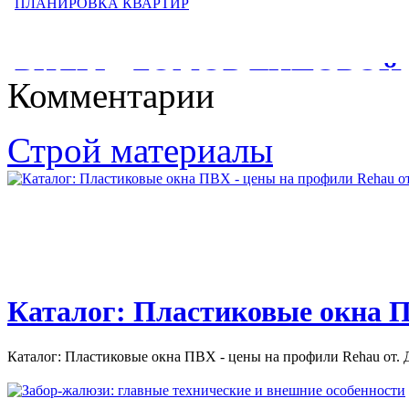
квартиры копэ м парус
на остекление балконов...
Дизайн однокомнатной квартиры копэ м парус. П-111 П-111М
ВИДЫ - ДОМОВ ТИПОВОЙ
П-111МО "Беккерон"...
Комментарии
ЗАСТРОЙКИ И
ПЛАНИРОВКА КВАРТИР
Строй материалы
ВИДЫ ДОМОВ ТИПОВОЙ ЗАСТРОЙКИ И ПЛАНИРОВКА
КВАРТИР. 60-е начались под девизом...
Каталог: Пластиковые окна П
Каталог: Пластиковые окна ПВХ - цены на профили Rehau от. Д