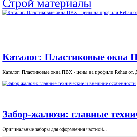
автомобилей
Строй материалы
Всё о ремонте и обслуживании японских автомобилей.
Ремонт японского автомобиля....
Каталог: Пластиковые окна П
Каталог: Пластиковые окна ПВХ - цены на профили Rehau от. Д
Забор-жалюзи: главные техни
Оригинальные заборы для оформления частной...