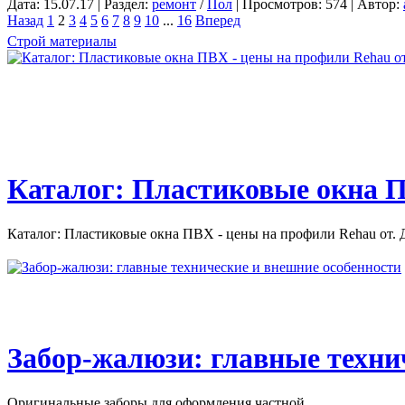
Дата: 15.07.17 | Раздел:
ремонт
/
Пол
| Просмотров: 574 | Автор:
Назад
1
2
3
4
5
6
7
8
9
10
...
16
Вперед
Строй материалы
Каталог: Пластиковые окна П
Каталог: Пластиковые окна ПВХ - цены на профили Rehau от. Д
Забор-жалюзи: главные техни
Оригинальные заборы для оформления частной...