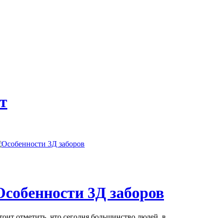
т
Особенности 3Д заборов
тоит отметить, что сегодня большинство людей, в...