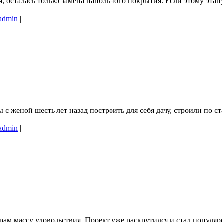
, осталась только замена напольного покрытия. Если этому этап
admin
|
ной шесть лет назад построить для себя дачу, строили по старин
admin
|
мерам массу удовольствия. Проект уже раскрутился и стал попул