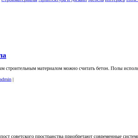
ла
ым строительным материалом можно считать бетон. Полы исполь
admin
|
х пост советского пространства приобретают современные сист