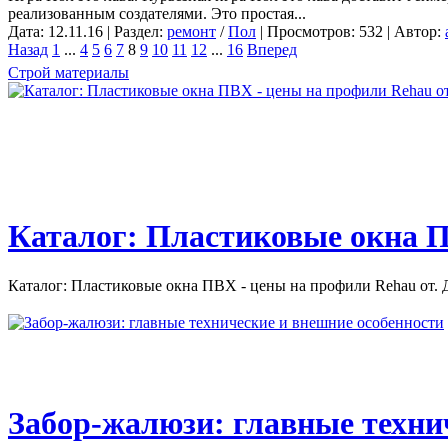
реализованным создателями. Это простая...
Дата: 12.11.16 | Раздел:
ремонт
/
Пол
| Просмотров: 532 | Автор:
Назад
1
...
4
5
6
7
8
9
10
11
12
...
16
Вперед
Строй материалы
Каталог: Пластиковые окна П
Каталог: Пластиковые окна ПВХ - цены на профили Rehau от. Д
Забор-жалюзи: главные техни