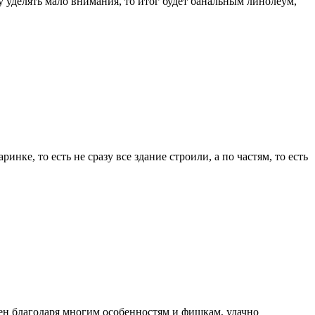
у уделять мало внимания, то итог будет банальным линолеум,
ке, то есть не сразу все здание строили, а по частям, то есть
ярен благодаря многим особенностям и фишкам, удачно