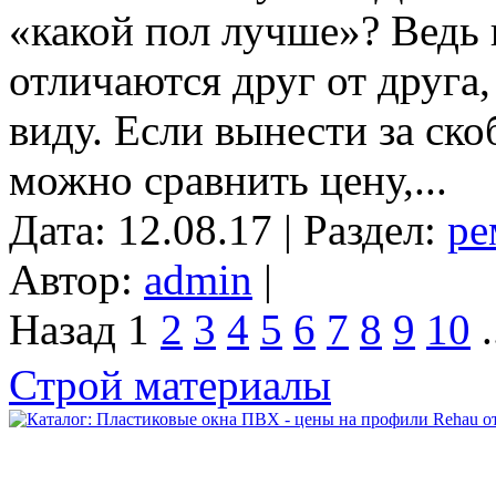
«какой пол лучше»? Ведь
отличаются друг от друга
виду. Если вынести за ск
можно сравнить цену,...
Дата: 12.08.17 | Раздел:
ре
Автор:
admin
|
Назад
1
2
3
4
5
6
7
8
9
10
.
Строй материалы