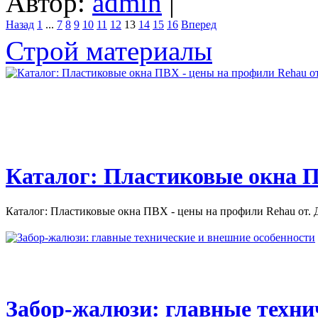
Автор:
admin
|
Назад
1
...
7
8
9
10
11
12
13
14
15
16
Вперед
Строй материалы
Каталог: Пластиковые окна П
Каталог: Пластиковые окна ПВХ - цены на профили Rehau от. Д
Забор-жалюзи: главные техни